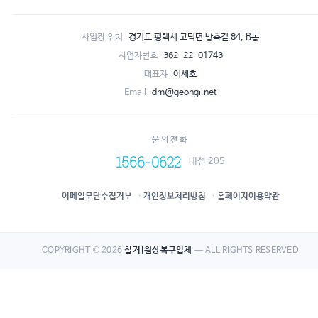
사업장 위치
경기도 평택시 고덕면 방축길 84, B동
사업자번호
362-22-01743
대표자
이세호
Email
dm@geongi.net
문의전화
1566-0622
내선 205
이메일무단수집거부
개인정보처리방침
홈페이지이용약관
COPYRIGHT © 2026
철거|원상복구업체
— ALL RIGHTS RESERVED