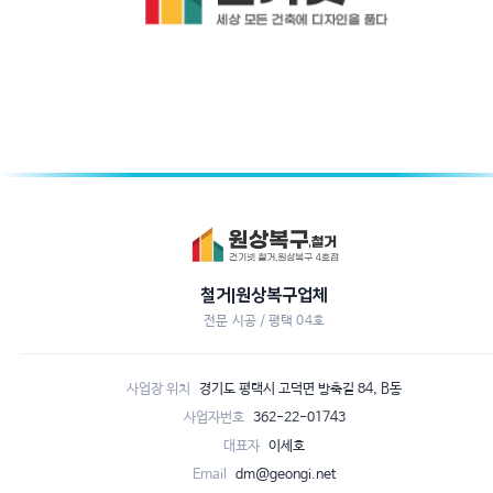
철거|원상복구업체
전문 시공 / 평택 04호
사업장 위치
경기도 평택시 고덕면 방축길 84, B동
사업자번호
362-22-01743
대표자
이세호
Email
dm@geongi.net