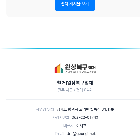
전체 게시물 보기
철거|원상복구업체
전문 시공 / 평택 04호
사업장 위치
경기도 평택시 고덕면 방축길 84, B동
사업자번호
362-22-01743
대표자
이세호
Email
dm@geongi.net