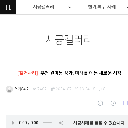
H
시공갤러리
철거.복구 사례
시공갤러리
[철거사례]
부천 원미동 상가, 미래를 여는 새로운 시작
건기04호
746회
2024-07-29 13:24:18
0
arrow_circle_up
arrow_circle_up
list_a
본문
시공사례를 들을 수 있습니다.