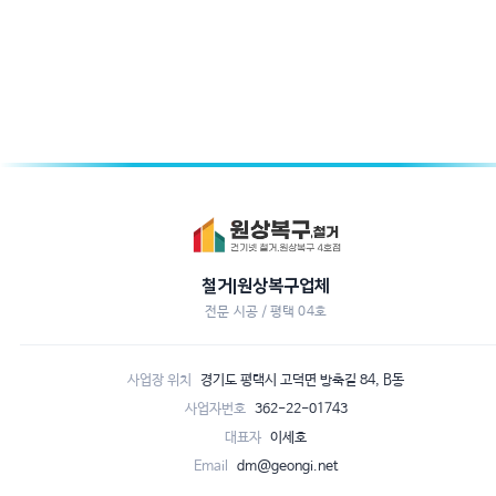
철거|원상복구업체
전문 시공 / 평택 04호
사업장 위치
경기도 평택시 고덕면 방축길 84, B동
사업자번호
362-22-01743
대표자
이세호
Email
dm@geongi.net